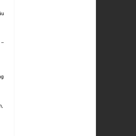
ầu
m
 –
ng
n,