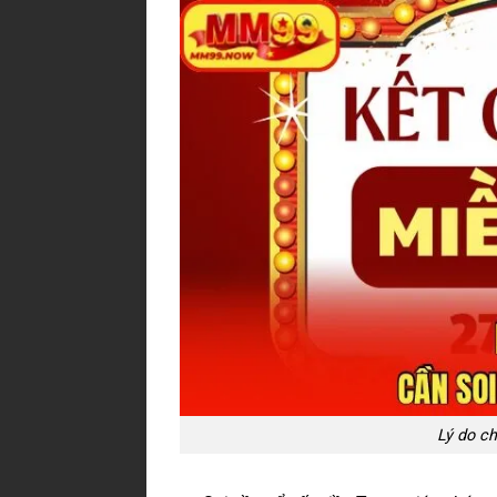
Lý do ch