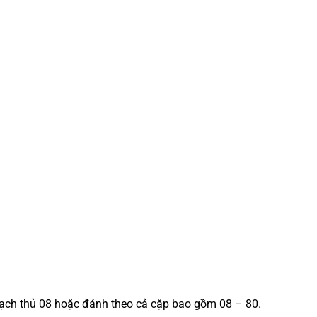
 bạch thủ 08 hoặc đánh theo cả cặp bao gồm 08 – 80.