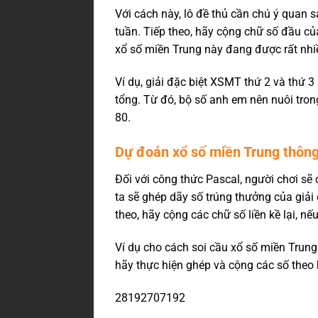
Với cách này, lô đề thủ cần chú ý quan s
tuần. Tiếp theo, hãy cộng chữ số đầu củ
xổ số miền Trung này đang được rất nhiề
Ví dụ, giải đặc biệt XSMT thứ 2 và thứ 3
tổng. Từ đó, bộ số anh em nên nuôi tron
80.
Dự đoán xổ số miền Trung thôn
Đối với công thức Pascal, người chơi sẽ 
ta sẽ ghép dãy số trúng thưởng của giải
theo, hãy cộng các chữ số liền kề lại, nế
Ví dụ cho cách soi cầu xổ số miền Trung t
hãy thực hiện ghép và cộng các số theo
28192707192