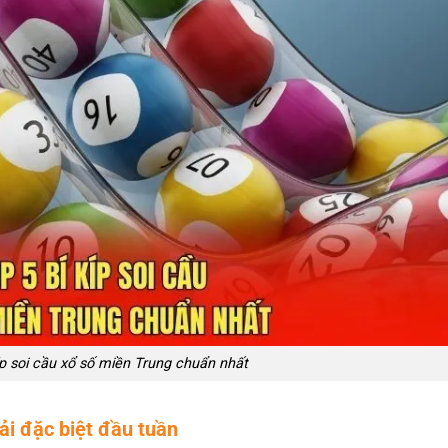
íp soi cầu xổ số miền Trung chuẩn nhất
ải đặc biệt đầu tuần