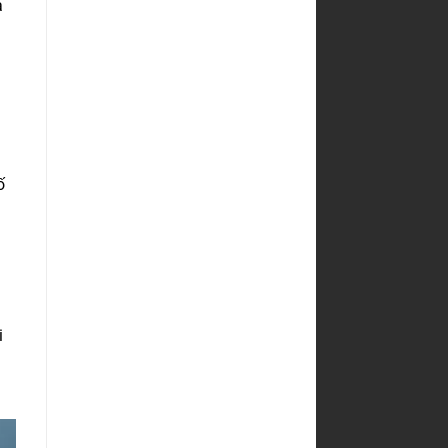
a
ố
i