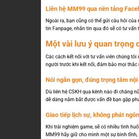
Liên hệ MM99 qua nền tảng Face
Ngoài ra, bạn cũng có thể gửi câu hỏi của
tin Fanpage, nhắn tin qua đó sẽ có tư vấn t
Một vài lưu ý quan trọng
Các cách kết nối với tư vấn viên chúng tôi
người trước khi kết nối, đảm bảo mọi thắc
Nói ngắn gọn, đúng trọng tâm nội
Dù liên hệ CSKH qua kênh nào đi chăng nữ
dễ dàng nắm bắt được vấn đề bạn gặp phải 
Giao tiếp lịch sự, không phát ngôn
Khi trải nghiệm game, sẽ có nhiều tình huố
MM99 hãy giữ cho mình một sự bình tĩnh, g