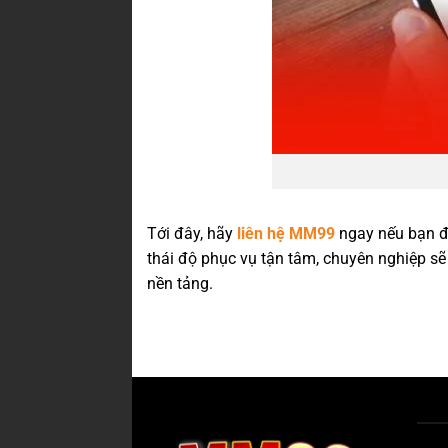
Tới đây, hãy
liên hệ MM99
ngay nếu bạn đa
thái độ phục vụ tận tâm, chuyên nghiệp sẽ 
nền tảng.