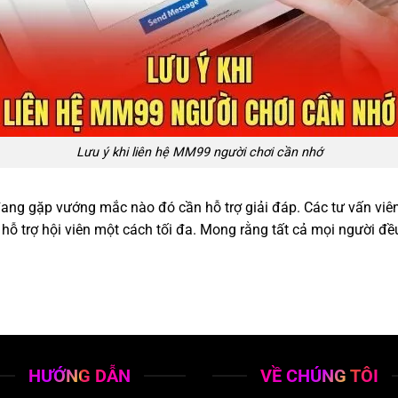
Lưu ý khi liên hệ MM99 người chơi cần nhớ
ng gặp vướng mắc nào đó cần hỗ trợ giải đáp. Các tư vấn viên
hỗ trợ hội viên một cách tối đa. Mong rằng tất cả mọi người đều
HƯỚNG DẪN
VỀ CHÚNG TÔI