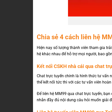
Chia sẻ 4 cách liên hệ MM
Hiện nay số lượng thành viên tham gia trải
hệ khác nhau để hỗ trợ mọi người, bao gồ
Kết nối CSKH nhà cái qua chat tr
Chat trực tuyến chính là hình thức tư vấn n
thể kết nối tức thì với các tư vấn viên hoàn
Để liên hệ MM99 qua chat trực tuyến, bạn
nhắn đầy đủ nội dung câu hỏi muốn giải đá