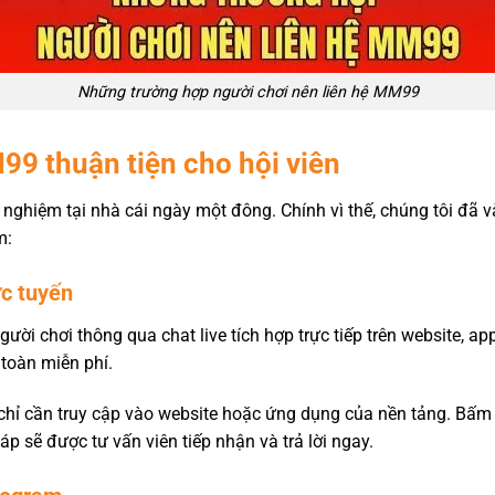
Những trường hợp người chơi nên liên hệ MM99
99 thuận tiện cho hội viên
 nghiệm tại nhà cái ngày một đông. Chính vì thế, chúng tôi đã v
m:
ực tuyến
gười chơi thông qua chat live tích hợp trực tiếp trên website, a
 toàn miễn phí.
 chỉ cần truy cập vào website hoặc ứng dụng của nền tảng. Bấm
p sẽ được tư vấn viên tiếp nhận và trả lời ngay.